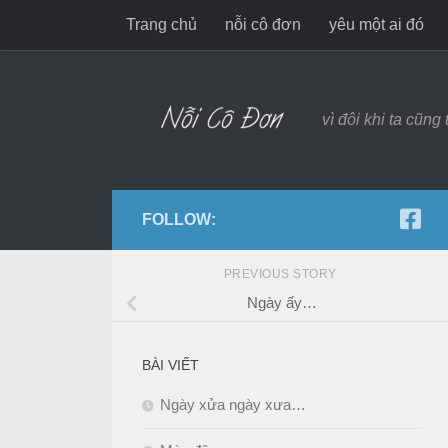
Trang chủ
nỗi cô đơn
yêu một ai đó
Skip to content
vì đôi khi ta cũng
FOLLOW:
PREVIOUS STORY
Ngày ấy…
BÀI VIẾT
Ngày xửa ngày xưa…