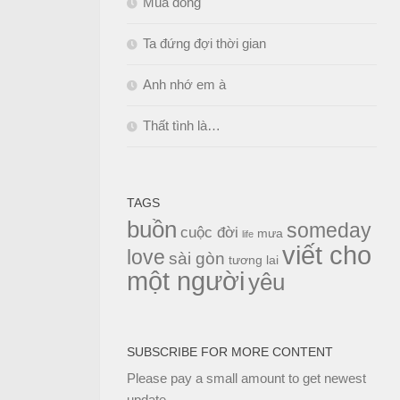
Mùa đông
Ta đứng đợi thời gian
Anh nhớ em à
Thất tình là…
TAGS
buồn
someday
cuộc đời
mưa
life
viết cho
love
sài gòn
tương lai
một người
yêu
SUBSCRIBE FOR MORE CONTENT
Please pay a small amount to get newest
update