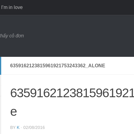
I’m in love
 thấy cô đơn
6359162123815961921753243362_ALONE
6359162123815961921
e
BY
K
·
02/08/2016