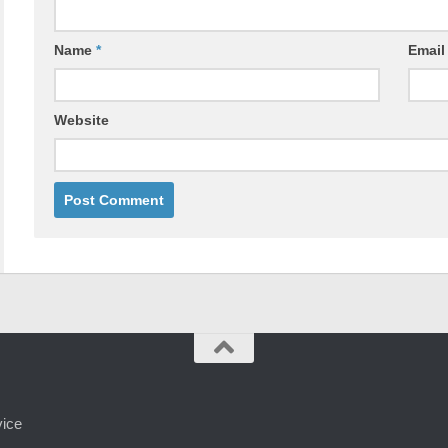
Name
*
Emai
Website
vice