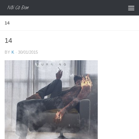
Skip to content
14
14
BY
K
·
30/01/2015