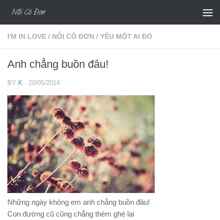
Skip to content
I'M IN LOVE
/
NỖI CÔ ĐƠN
/
YÊU MỘT AI ĐÓ
Anh chẳng buồn đâu!
BY
K
·
20/05/2014
Những ngày không em anh chẳng buồn đâu!
Con đường cũ cũng chẳng thèm ghé lại