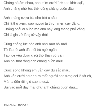
Chúng nó ôm nhau, anh mỉm cười “trẻ con khờ dại”,
Anh chẳng nhớ tóc thề, cũng chẳng buồn đâu.
Anh chẳng rượu bia cho bớt u sầu,
Chỉ là thử xem, sao người ta thích men cay đắng.
Chẳng phải vì buồn mà anh hay lang thang phố vắng,
Chỉ là giả vờ lãng tử vậy thôi.
Cũng chẳng lúc nào anh nhớ một bờ môi.
Từ lâu rồi anh đã thôi trò ngớ ngẩn,
Tập tọe yêu đương rồi thở than vớ vẩn,
Anh nói thật rằng anh chẳng buồn đâu!
Cuộc sống không em vẫn đầy đủ sắc màu.
Anh vẫn cười như chưa mất người anh từng coi là tất cả,
Mà hạ đến rồi, gió sao to quá.
Bụi vào mắt đây mà, chứ anh chẳng buồn đâu…
Sài Gòn, 5/2014