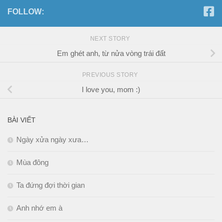
FOLLOW:
NEXT STORY
Em ghét anh, từ nửa vòng trái đất
PREVIOUS STORY
I love you, mom :)
BÀI VIẾT
Ngày xửa ngày xưa…
Mùa đông
Ta đứng đợi thời gian
Anh nhớ em à